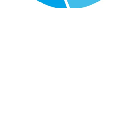
обнаружения и количественные измерения с
высоким разрешением.
Решения для непрерывного
мониторинга метана