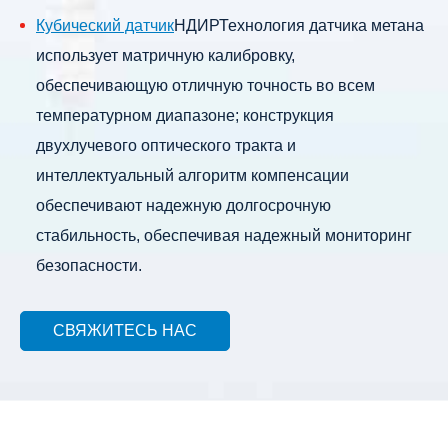
Кубический датчик
НДИР
Технология датчика метана
использует матричную калибровку,
обеспечивающую отличную точность во всем
температурном диапазоне; конструкция
двухлучевого оптического тракта и
интеллектуальный алгоритм компенсации
обеспечивают надежную долгосрочную
стабильность, обеспечивая надежный мониторинг
безопасности.
Настраиваемая диодная лазерная спектроскопия
(TDLAS)-это узкополосная лазерная
СВЯЖИТЕСЬ НАС
технология.
Детектор метана tdlas
В основном
состоит из лазерного источника света, газовой
камеры и фотодиода.